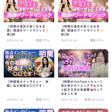
【明蘭の運気が良くなる言
【明蘭の運気が良くなる言
葉】開運のワードマジック
葉】開運のワードマジック
第2回
第1回
2025.03.14
開運コラム
2025.02.05
開運コラム
【明蘭独占インタビュー 後
【明蘭のYouTubeレビュー】
編】私の財産は〇〇です！
見た時がタイミング
もうす
ぐ起きる恋の急展開
占って
みました
2025.01.24
開運コラム
2025.01.24
管理人のコラム