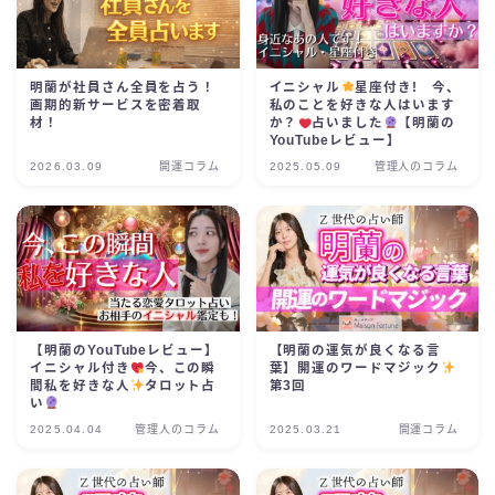
明蘭が社員さん全員を占う！
イニシャル
星座付き! 今、
画期的新サービスを密着取
私のことを好きな人はいます
材！
か？
占いました
【明蘭の
YouTubeレビュー】
2026.03.09
開運コラム
2025.05.09
管理人のコラム
【明蘭のYouTubeレビュー】
【明蘭の運気が良くなる言
イニシャル付き
今、この瞬
葉】開運のワードマジック
間私を好きな人
タロット占
第3回
い
2025.04.04
管理人のコラム
2025.03.21
開運コラム