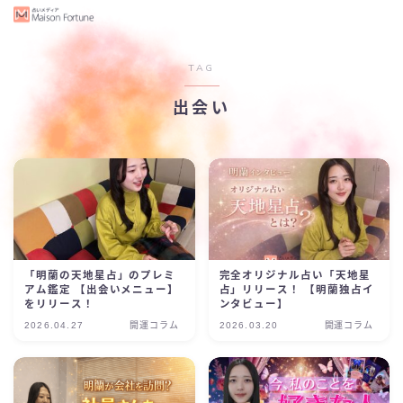
TAG
出会い
「明蘭の天地星占」のプレミ
完全オリジナル占い「天地星
アム鑑定 【出会いメニュー】
占」リリース！ 【明蘭独占イ
をリリース！
ンタビュー】
2026.04.27
開運コラム
2026.03.20
開運コラム