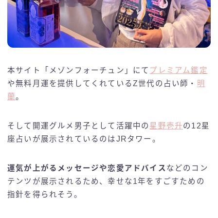
本サイト「メゾンフォーチュン」にて
プレミアム鑑定
や無料月運を提供してくれているZ世代の占い師・
明
蘭
。
そして開運グルメ男子として活躍中の
星野壱升
の12星
座占いが展示されているのはJRタワー。
運気が上がるメッセージや恋愛アドバイス
などのコン
テンツが展示されるため、幸せな1年をすごすための
指針を得られそう。