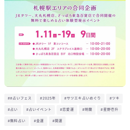
##占いフェス
#2025年
#サツエキ占いめぐり
#ツキ
#占い
#占いイベント
#恋愛運
#明蘭
#星野壱升
#無料占い
#金運
#開運