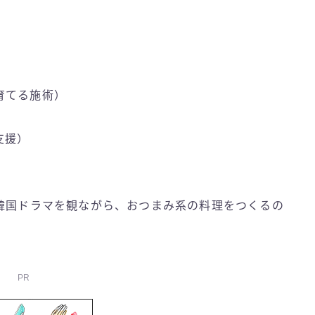
育てる施術）
支援）
。韓国ドラマを観ながら、おつまみ系の料理をつくるの
PR