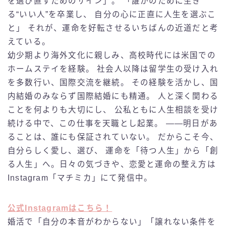
を選び直すためのサイン」。 「誰かのために生き
る“いい人”を卒業し、 自分の心に正直に人生を選ぶこ
と」 それが、運命を好転させるいちばんの近道だと考
えている。
幼少期より海外文化に親しみ、高校時代には米国での
ホームステイを経験。 社会人以降は留学生の受け入れ
を多数行い、国際交流を継続。 その経験を活かし、国
内結婚のみならず国際結婚にも精通。 人と深く関わる
ことを何よりも大切にし、 公私ともに人生相談を受け
続ける中で、この仕事を天職とし起業。 ――明日があ
ることは、誰にも保証されていない。 だからこそ今、
自分らしく愛し、選び、 運命を「待つ人生」から「創
る人生」へ。日々の気づきや、恋愛と運命の整え方は
Instagram「マチミカ」にて発信中。
公式Instagramはこちら！
婚活で「自分の本音がわからない」「譲れない条件を