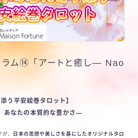
ラム⑭ 「アートと癒し― Nao
り添う平安絵巻タロット】
、あなたの本質的な豊かさ
—
すが、
日本の思想や美しさを基にしたオリジナルタロ