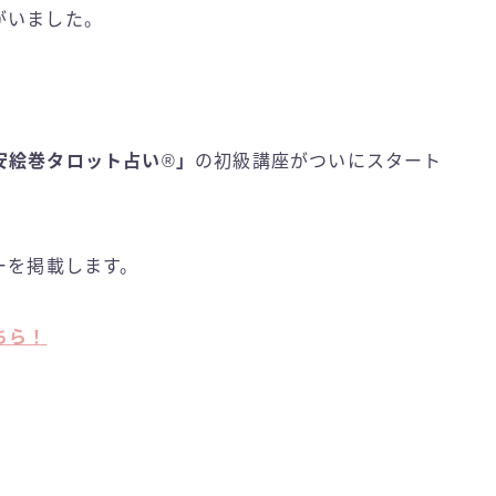
がいました。
安絵巻タロット占い
®️
」
の初級講座がついにスタート
ーを掲載します。
ちら！