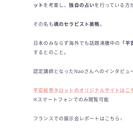
ット
を考案し、
独自の占い
を行っている方
その名も
魂のセラピスト美鴨
。
日本のみならず海外でも話題沸騰中の
「平
するとのこと。
認定講師となったNaoさんへのインタビュ
平安絵巻タロットのオリジナルサイトはこ
※スマートフォンでのみ閲覧可能
フランスでの展示会レポートはこちら↓