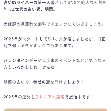
占い師ライバーの第一人者
としてSNSで絶大な人気を
誇る
Z世代の占い師、明蘭
。
大好評の月運勢を無料でチェックしていきましょう。
2025年がスタートして早1ヶ月が経ちましたが、旧正
月を迎えるタイミングでもあります。
バレンタインデー
や年度末のイベントなどが気になる
方もいるかもしれませんね。
明蘭の占いで、
幸せの扉
を開けましょう！
2025年の運勢も
プレミアム鑑定
で配信中です！