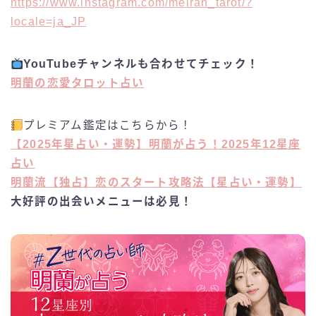
https://www.instagram.com/meiran_tarot/?
locale=ja_JP
YouTubeチャンネルも合わせてチェック！
明蘭の恋愛タロット占い
プレミアム鑑定はこちらから！
【2025年星占い・運勢】明蘭が占う！2025年12星座
占い
明蘭流【独占】恋のスタート攻略法【星占い・運勢】
大好評の出会いメニューは必見！