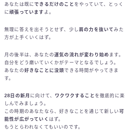
あなたは既に
できるだけのこと
をやっていて、とっく
に
頑張っています
よ。
無理に答えを出そうとせず、少し
肩の力を抜いて
みた
方が上手くいくはず。
月の後半は、あなたの
運気の流れが変わり始め
ます。
自分をどう磨いていくかがテーマとなるでしょう。
あなたの
好きなことに没頭
できる時間がやってきま
す。
28日の新月
に向けて、
ワクワクすること
を徹底的に楽
しんでみましょう。
この時期のあなたなら、好きなことを通じて新しい
可
能性が広がっていく
はず。
もうとらわれなくてもいいのです。