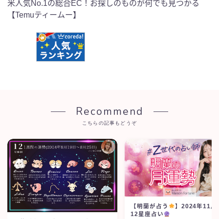
米人気No.1の総合EC！お探しのものが何でも見つかる
【Temuティームー】
Recommend
こちらの記事もどうぞ
【明蘭が占う
】2024年11月
12星座占い