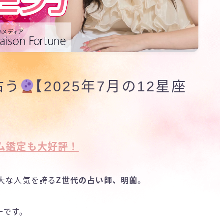
占う
【2025年7月の12星座
ム鑑定も大好評！
絶大な人気を誇る
Z世代の占い師、明蘭
。
ーです。