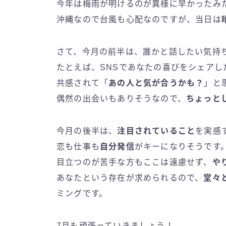
今年は梅雨が明けるのが異様に早かったみ
沖縄なので台風も心配なのですが、当日は
さて、今月の前半は、誰かと話したい気持
たとえば、SNSであなたの喜びをシェアし
共感されて「
あの人と気が合うかも？
」と
偶然の出会いもありそうなので、
ちょっと
今月の後半は、
注目されていること
を実感
恋も仕事も
自分発信
がキーになりそうです
目立つのが苦手な方もここは遠慮せず、
や
あなたという存在が求められるので、
堂々
ミングです。
7月も頑張っていきましょう！