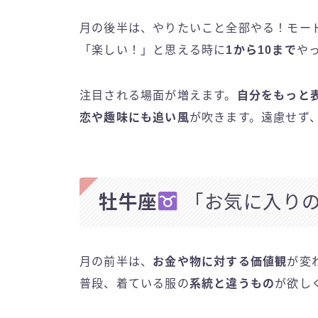
月の後半は、やりたいこと全部やる！モー
「楽しい！」と思える時に
1から10まで
や
注目される場面が増えます。
自分をもっと
恋や趣味にも追い風
が吹きます。遠慮せず
牡牛座
「お気に入りの
月の前半は、
お金や物に対する価値観
が変
普段、着ている服の
系統と違うもの
が欲し