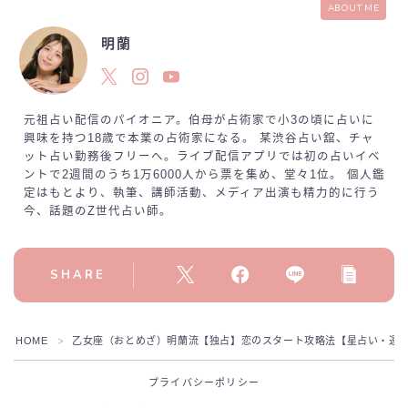
ABOUT ME
明蘭
元祖占い配信のパイオニア。伯母が占術家で小3の頃に占いに
興味を持つ18歳で本業の占術家になる。 某渋谷占い舘、チャ
ット占い勤務後フリーへ。ライブ配信アプリでは初の占いイベ
ントで2週間のうち1万6000人から票を集め、堂々1位。 個人鑑
定はもとより、執筆、講師活動、メディア出演も精力的に行う
今、話題のZ世代占い師。
SHARE
HOME
乙女座（おとめざ）明蘭流【独占】恋のスタート攻略法【星占い・運
＞
プライバシーポリシー