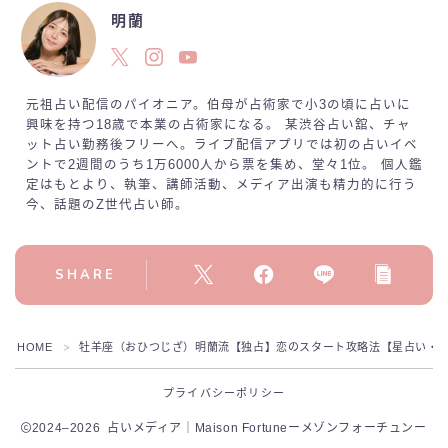
明蘭
元祖占い配信のパイオニア。伯母が占術家で小3の頃に占いに
興味を持つ18歳で本業の占術家になる。 某渋谷占い舘、チャ
ット占い勤務後フリーへ。ライブ配信アプリでは初の占いイベ
ントで2週間のうち1万6000人から票を集め、堂々1位。 個人鑑
定はもとより、執筆、講師活動、メディア出演も精力的に行う
今、話題のZ世代占い師。
SHARE
HOME
牡羊座（おひつじざ）明蘭流【独占】恋のスタート攻略法【星占い・
＞
プライバシーポリシー
2024–2026 占いメディア｜Maison Fortuneーメゾンフォーチュンー