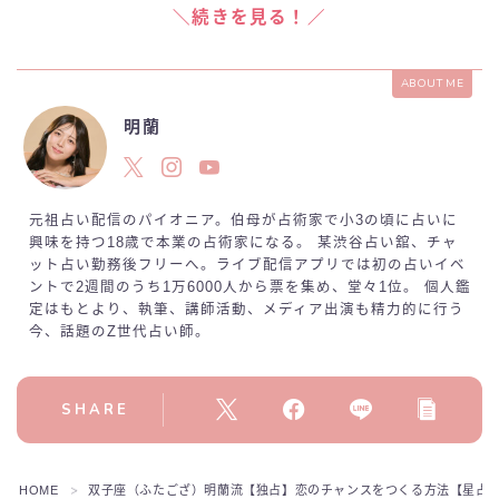
＼続きを見る！／
ABOUT ME
明蘭
元祖占い配信のパイオニア。伯母が占術家で小3の頃に占いに
興味を持つ18歳で本業の占術家になる。 某渋谷占い舘、チャ
ット占い勤務後フリーへ。ライブ配信アプリでは初の占いイベ
ントで2週間のうち1万6000人から票を集め、堂々1位。 個人鑑
定はもとより、執筆、講師活動、メディア出演も精力的に行う
今、話題のZ世代占い師。
SHARE
HOME
双子座（ふたござ）明蘭流【独占】恋のチャンスをつくる方法【星占
＞