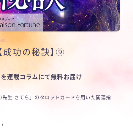
秘訣】
【成功の秘訣】⑨
策を連載コラムにて無料お届け
の先生 さてら」のタロットカードを用いた開運指
け！