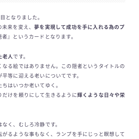
回目となりました。
の未来を変え、
夢を実現して成功を手に入れる為のプ
隠者』というカードとなります。
た老人
です。
くなる絵ではありません。この隠者というタイトルの
が平等に迎える老いについてです。
たちはいつか老いてゆく。
りだけを頼りにして生きるように
輝くような日々や栄
はなく、むしろ冷静です。
転がるような事もなく、ランプを手にじっと瞑想して