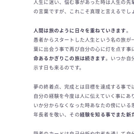
人生に迷い、悩む事があった時は人生の先
の言葉ですが、これこそ真理と言えるでし
人間は旅のように日々を重ねていきます
。
愚者からスタートした人生という名の旅が
葉に出会う事で再び自分の心に灯を点す事
命あるかぎりこの旅は続きます
。いつか自
示す日も来るのです。
夢の終着点、完成とは目標を達成する事で
自分の経験を今度は人に伝えていく事にあ
いか分からなくなった時あなたの傍にいる
年長者を敬い、その
経験を知る事でまた新
隠者のカードは自己分析や内省を通して自