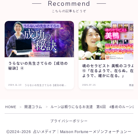
Recommend
こちらの記事もどうぞ
うらないの先生さてらの【成功の
魂のセラピスト 美鴨のコラム
秘訣】④
⑫「在るようで、在らぬ。在
ようで、確かに在る。」
2024.11.10
2025.07.15
うらないの先生さてらの【成功の秘
開運コ
訣】
HOME
開運コラム
ルーンは頼りになるお友達 第6回 4番めのルーンは
＞
＞
プライバシーポリシー
2024–2026 占いメディア｜Maison Fortuneーメゾンフォーチュンー