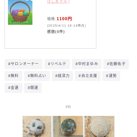
はしあさみ ]
1100円
価格:
(2025/4/11 18:14時点)
感想(0件)
#サロンオーナー
#リベルテ
#中村まゆみ
#佐藤佑子
#無料
#無料占い
#経済力
#自立支援
#運勢
#金運
#開運
PR